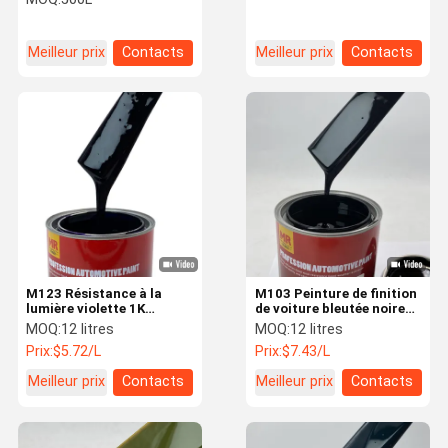
Meilleur prix
Contacts
Meilleur prix
Contacts
M123 Résistance à la
M103 Peinture de finition
lumière violette 1K
de voiture bleutée noire
Peinture automobile
acrylique 1K Peinture de
MOQ:
12 litres
MOQ:
12 litres
revêtement Séchage
pulvérisation de voiture
Prix:
$5.72/L
Prix:
$7.43/L
rapide
sophistiquée
Meilleur prix
Contacts
Meilleur prix
Contacts