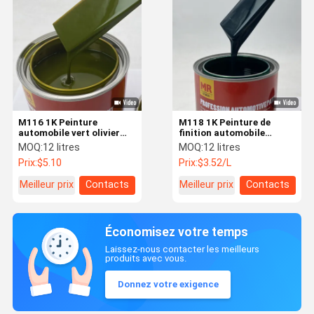
M116 1K Peinture
M118 1K Peinture de
automobile vert olivier
finition automobile
Peinture métallique
bleutée verte Peinture de
MOQ:
12 litres
MOQ:
12 litres
moutarde Peinture
restauration de résine
Prix:
$5.10
Prix:
$3.52/L
automobile résistante
acrylique Peinture
aux intempéries
automobile
Meilleur prix
Contacts
Meilleur prix
Contacts
Économisez votre temps
Laissez-nous contacter les meilleurs
produits avec vous.
Donnez votre exigence