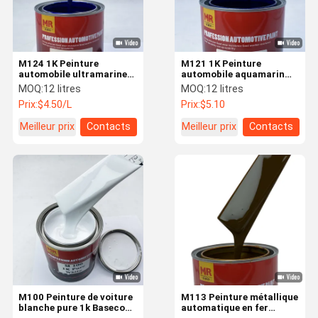
M124 1K Peinture
M121 1K Peinture
automobile ultramarine
automobile aquamarin
Bonne adhérence
Haute dureté Peinture
MOQ:
12 litres
MOQ:
12 litres
Peinture automobile
métallique pour voiture
Prix:
$4.50/L
Prix:
$5.10
noire mate
bleu vert
Meilleur prix
Contacts
Meilleur prix
Contacts
À La Maison
Produits
Vidéos
À Propos De
Nous
M100 Peinture de voiture
M113 Peinture métallique
blanche pure 1k Basecoat
automatique en fer