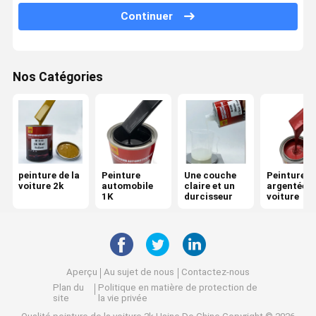
Continuer
Pâte de peinture automobile
Couche de fond de voiture
Nos Catégories
Diluant pour peinture de voiture
Outils de peinture automobile
peinture de la
Peinture
Une couche
Peinture
voiture 2k
automobile
claire et un
argentée p
1K
durcisseur
voiture
Aperçu
Au sujet de nous
Contactez-nous
Plan du
Politique en matière de protection de
site
la vie privée