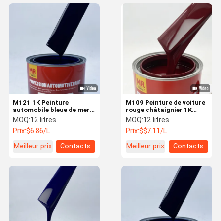
M121 1K Peinture
M109 Peinture de voiture
automobile bleue de mer
rouge châtaignier 1K
Aquamarin Peinture
Peinture de couleur de
MOQ:
12 litres
MOQ:
12 litres
automobile haute dureté
voiture en résine
Prix:
$6.86/L
Prix:
$$7.11/L
métallique
acrylique personnalisée
Meilleur prix
Contacts
Meilleur prix
Contacts