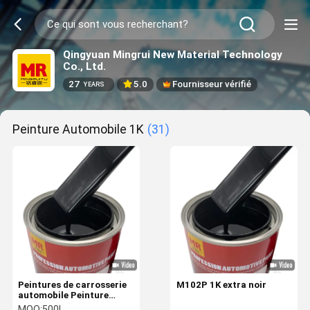
Qingyuan Mingrui New Material Technology
Co., Ltd.
27
5.0
Fournisseur vérifié
YEARS
Peinture Automobile 1K
(31)
Peintures de carrosserie
M102P 1K extra noir
automobile Peinture
noire 1k pour voiture
MOQ:
500L