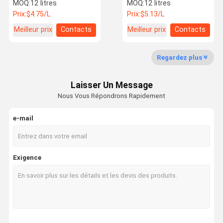
Peinture de voiture
transparent jaune 1K
MOQ:
12 litres
MOQ:
12 litres
résistance au
Prix:
$4.75/L
Prix:
$5.13/L
jaunissement
Meilleur prix
Contacts
Meilleur prix
Contacts
Visite De
Contrôle
Contactez-
Nouvelles
L'usine
Qualité
Nous
Regardez plus
Laisser Un Message
Nous Vous Répondrons Rapidement
Les Affaires
Demander
Un Devis
e-mail
peinture de la voiture 2k
Exigence
Peinture automobile 1K
Une couche claire et un durcisseur
Peinture argentée pour voiture
Peinture de perle de voiture