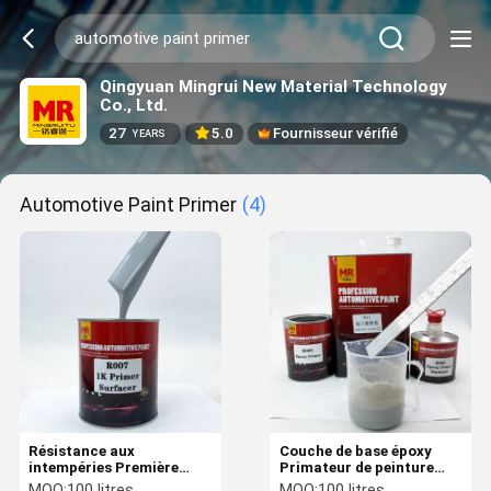
Qingyuan Mingrui New Material Technology
Co., Ltd.
27
5.0
Fournisseur vérifié
YEARS
Automotive Paint Primer
(4)
Résistance aux
Couche de base époxy
intempéries Première
Primateur de peinture
peinture automobile 1K
automobile Primateur
MOQ:
100 litres
MOQ:
100 litres