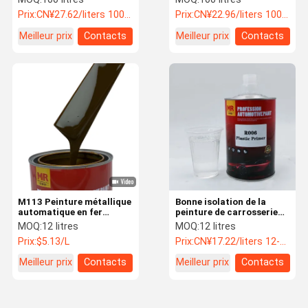
Première acrylique
automobile 2k Résistance
Prix:
CN¥27.62/liters 100-999 liters
Prix:
CN¥22.96/liters 100-999 liters
Service OEM&ODM
aux intempéries
Meilleur prix
Contacts
Meilleur prix
Contacts
M113 Peinture métallique
Bonne isolation de la
automatique en fer
peinture de carrosserie
transparent jaune 1K
en plastique en
MOQ:
12 litres
MOQ:
12 litres
polyuréthane
Prix:
$5.13/L
Prix:
CN¥17.22/liters 12-119 liters
Meilleur prix
Contacts
Meilleur prix
Contacts