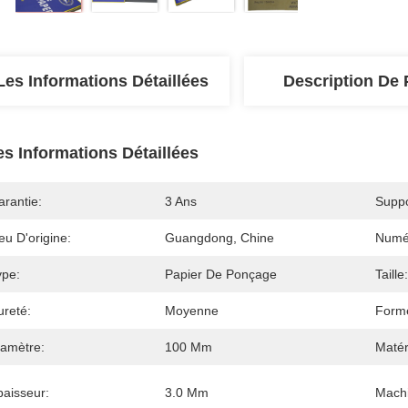
Les Informations Détaillées
Description De 
es Informations Détaillées
arantie:
3 Ans
Suppo
eu D'origine:
Guangdong, Chine
Numé
ype:
Papier De Ponçage
Taille:
ureté:
Moyenne
Form
iamètre:
100 Mm
Matér
paisseur:
3.0 Mm
Machi