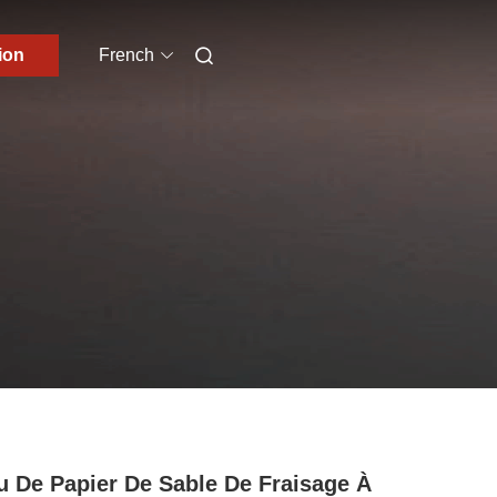
ion
French
u De Papier De Sable De Fraisage À