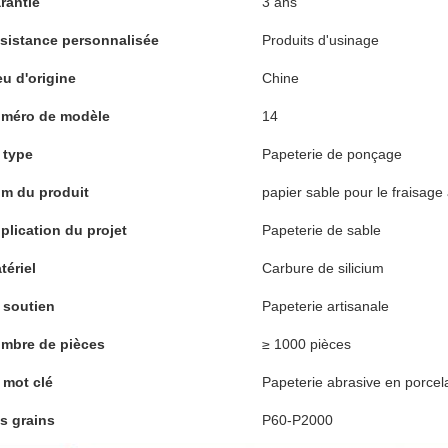
rantie
3 ans
sistance personnalisée
Produits d'usinage
eu d'origine
Chine
méro de modèle
14
 type
Papeterie de ponçage
m du produit
papier sable pour le fraisage 
plication du projet
Papeterie de sable
tériel
Carbure de silicium
 soutien
Papeterie artisanale
mbre de pièces
≥ 1000 pièces
 mot clé
Papeterie abrasive en porcel
s grains
P60-P2000