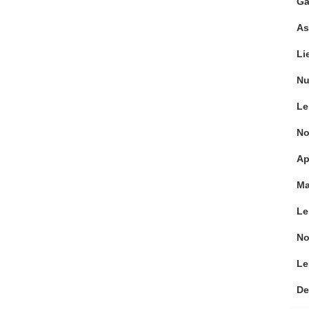
Ga
As
Li
Nu
Le
No
Ap
Ma
Le
No
Le
De