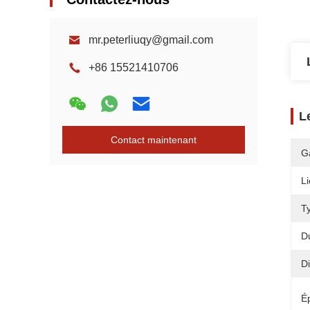
mr.peterliuqy@gmail.com
+86 15521410706
L
Contact maintenant
G
Li
T
D
D
É