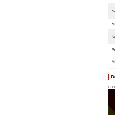
N
Ma
N
P
M
D
HOT