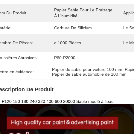
Papier Sable Pour Le Fraisage 
om Du Produit:
Appli
À L'humidité
tériel:
Carbure De Silicium
Le So
ombre De Pièces:
≥ 1000 Pièces
Le Mo
oussières Abrasives:
P60-P2000
Papier de sable pour voiture 100 mm
, 
Papi
ettre en évidence:
Papier de sable automobile de 100 mm
escription De Produit
 P120 150 180 240 320 400 600 20000 Sable moulé à l'eau